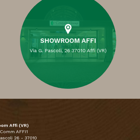
SHOWROOM AFFI
Via G. Pascoli, 26 37010 Affi (VR)
om Affi (VR)
 Comm AFFI1
Pascoli 26 - 37010