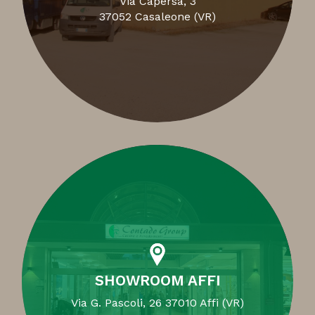
Via Capersa, 3
37052 Casaleone (VR)
SHOWROOM AFFI
Via G. Pascoli, 26 37010 Affi (VR)