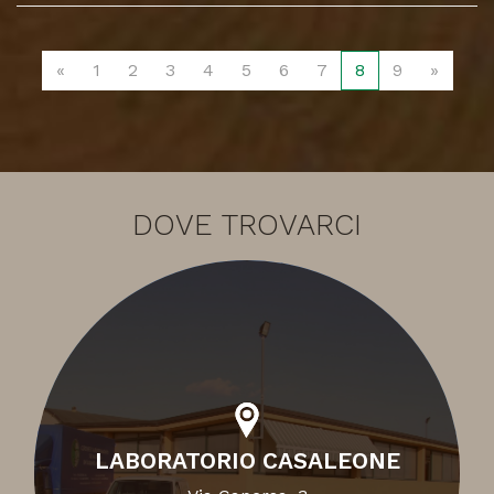
«
1
2
3
4
5
6
7
8
9
»
DOVE TROVARCI
LABORATORIO CASALEONE