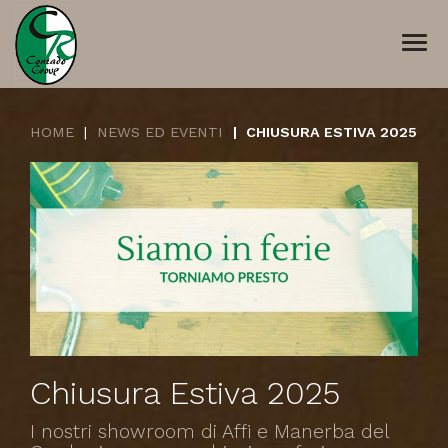
Togg
navi
HOME
NEWS ED EVENTI
CHIUSURA ESTIVA 2025
Chiusura Estiva 2025
I nostri showroom di Affi e Manerba del