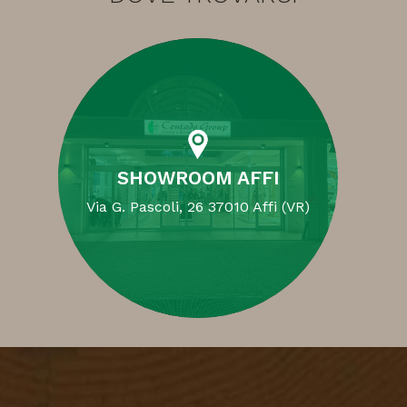
SHOWROOM AFFI
Via G. Pascoli, 26 37010 Affi (VR)